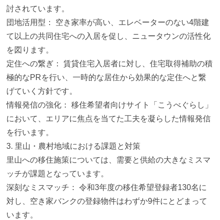
討されています
。
団地活用型： 空き家率が高い、
エレベーターのない4階建
て以上の共同住宅への入居を促し、
ニュータウンの活性化
を図ります。
定住への繋ぎ： 賃貸住宅入居者に対し、住宅取得補助の積
極的なPRを行い、
一時的な居住から効果的な定住へと繋
げていく方針です。
情報発信の強化： 移住希望者向けサイト「こうべぐらし」
において、
エリアに焦点を当てた工夫を凝らした情報発信
を行います。
3. 里山・農村地域における課題と対策
里山への移住施策については、
需要と供給の大きなミスマ
ッチが課題となっています。
深刻なミスマッチ： 令和3年度の移住希望登録者130名に
対し、
空き家バンクの登録物件はわずか9件にとどまって
います。