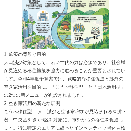
1. 施策の背景と目的
人口減少対策として、若い世代の力は必須であり、
社会増
が見込める移住施策を強力に進めることが重要とされてい
ま
す。令和4年度予算案では、
戦略的な移住促進と郊外の
空き家活用を目的に、「こうべ移住型」
と「団地活用型」
の2つの新メニューが創設されました。
2. 空き家活用の新たな展開
こうべ移住型： 人口減少と空き家増加が見込まれる東灘・
灘・
中央区を除く6区を対象に、市外からの移住を促進し
ます。
特に特定のエリアに絞ったインセンティブ強化も検