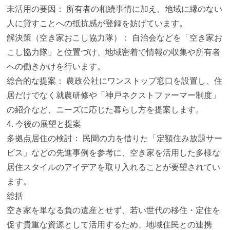
未活用の要因： 所有者の相続事情に加え、
地域に縁のない
人に貸すことへの抵抗感が登録を妨げています。
解決策（空き家おこし協力隊）： 自治会などを「空き家お
こし協力隊」と位置づけ、
地域密着で情報の収集や所有者
への働きかけを行います。
総合的な提案： 農政公社にワンストップ窓口を設置し、
住
居だけでなく就農研修や「神戸ネクストファーマー制度」
の紹介など、ニーズに応じた暮らし方を提案します。
4. 今後の展望と提案
多拠点居住の検討： 民間の力を借りた「定額住み放題サー
ビス」
などの先進事例を参考に、
空き家を活用した多様な
居住スタイルのアイデアを取り入れること
が要望されてい
ます。
総括
空き家を単なる負の遺産とせず、若い世代の移住・
定住を
促す貴重な資源として活用するため、地域住民との連携