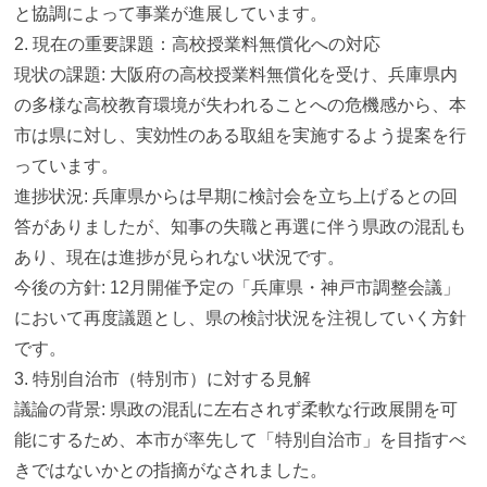
と協調によって事業が進展しています。
2. 現在の重要課題：高校授業料無償化への対応
現状の課題: 大阪府の高校授業料無償化を受け、兵庫県内
の多様な高校教育環境が失われることへの危機感から、本
市は県に対し、実効性のある取組を実施するよう提案を行
っています。
進捗状況: 兵庫県からは早期に検討会を立ち上げるとの回
答がありましたが、知事の失職と再選に伴う県政の混乱も
あり、現在は進捗が見られない状況です。
今後の方針: 12月開催予定の「兵庫県・神戸市調整会議」
において再度議題とし、県の検討状況を注視していく方針
です。
3. 特別自治市（特別市）に対する見解
議論の背景: 県政の混乱に左右されず柔軟な行政展開を可
能にするため、本市が率先して「特別自治市」を目指すべ
きではないかとの指摘がなされました。