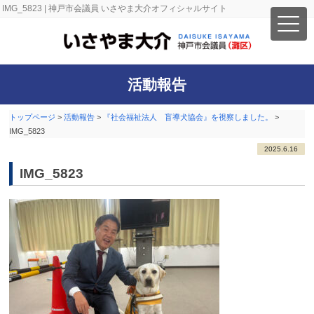
IMG_5823 | 神戸市会議員 いさやま大介オフィシャルサイト
活動報告
トップページ
>
活動報告
>
『社会福祉法人 盲導犬協会』を視察しました。
>
IMG_5823
2025.6.16
IMG_5823