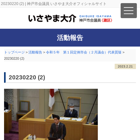
20230220 (2) | 神戸市会議員 いさやま大介オフィシャルサイト
活動報告
トップページ
>
活動報告
>
令和５年 第１回定例市会（２月議会）代表質疑
>
20230220 (2)
2023.2.21
20230220 (2)