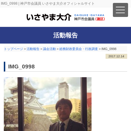
IMG_0998 | 神戸市会議員 いさやま大介オフィシャルサイト
活動報告
トップページ
>
活動報告
>
議会活動
>
総務財政委員会・行政調査
>
IMG_0998
2017.12.14
IMG_0998