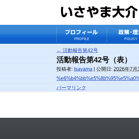
←
活動報告第42号
活動報告第42号（表）
投稿者:
Isayama
|
公開日:
2026年7月
%e6%b4%bb%e5%8b%95%e5%a0%
パーマリンク