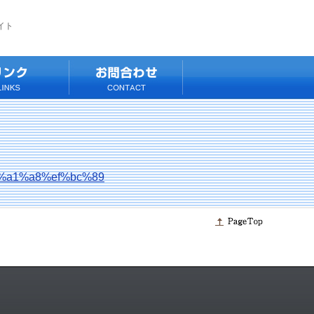
イト
%a1%a8%ef%bc%89