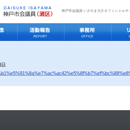
神戸市会議員 いさやま大介オフィシャルサ
3日
b1%e5%91%8a%e7%ac%ac42%e5%8f%b7%ef%bc%88%e8