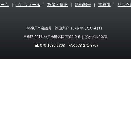
ホーム
|
プロフィール
|
政策・理念
|
活動報告
|
事務所
|
リンク
© 神戸市会議員 諫山大介（いさやまだいすけ）
〒657-0816 神戸市灘区国玉通2-2-8 まどかビル2階東
TEL 070-1930-2368 FAX 078-271-3707