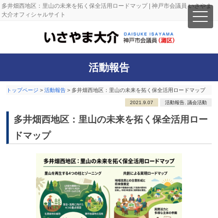
多井畑西地区：里山の未来を拓く保全活用ロードマップ | 神戸市会議員 いさやま
大介オフィシャルサイト
活動報告
トップページ
>
活動報告
>
多井畑西地区：里山の未来を拓く保全活用ロードマップ
2021.9.07
活動報告
,
議会活動
多井畑西地区：里山の未来を拓く保全活用ロー
ドマップ