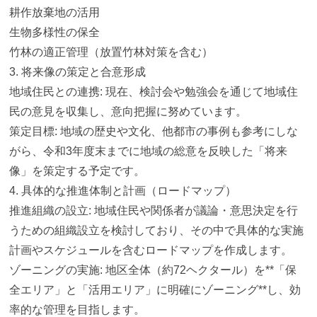
耕作放棄地の活用
生物多様性の保全
竹林の適正管理（放置竹林対策を含む）
3. 将来像の策定と合意形成
地域住民との連携: 現在、検討会や勉強会を通じて地域住
民の意見を収集し、
意向把握に努めています。
策定目標: 地域の歴史や文化、他都市の事例も参考にしな
がら、
令和3年度末までに地域の総意を反映した「将来
像」
を策定する予定です。
4. 具体的な推進体制と計画（ロードマップ）
推進組織の設立: 地域住民や関係者が議論・
意思決定を行
うための組織設立を検討しており、
その中で具体的な実施
計画やスケジュールを含むロードマップを作
成します。
ゾーニングの実施: 地区全体（約72ヘクタール）を**「保
全エリア」と「
活用エリア」に明確にゾーニング**し、
効
率的な管理を目指します。