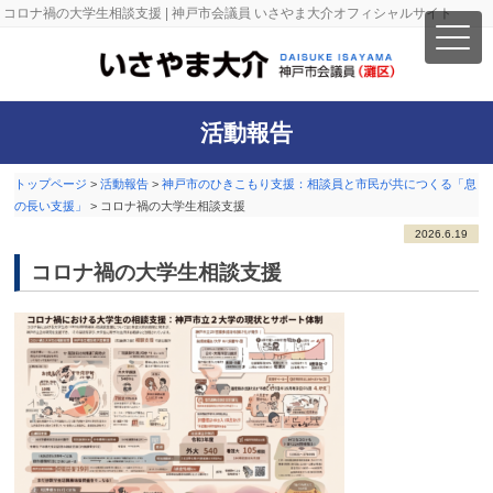
コロナ禍の大学生相談支援 | 神戸市会議員 いさやま大介オフィシャルサイト
活動報告
トップページ
>
活動報告
>
神戸市のひきこもり支援：相談員と市民が共につくる「息
の長い支援」
>
コロナ禍の大学生相談支援
2026.6.19
コロナ禍の大学生相談支援