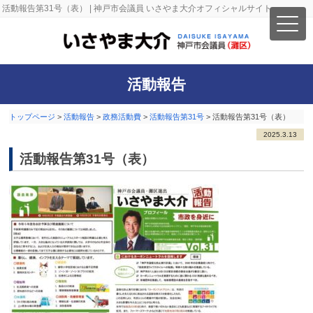
活動報告第31号（表） | 神戸市会議員 いさやま大介オフィシャルサイト
活動報告
トップページ
>
活動報告
>
政務活動費
>
活動報告第31号
>
活動報告第31号（表）
2025.3.13
活動報告第31号（表）