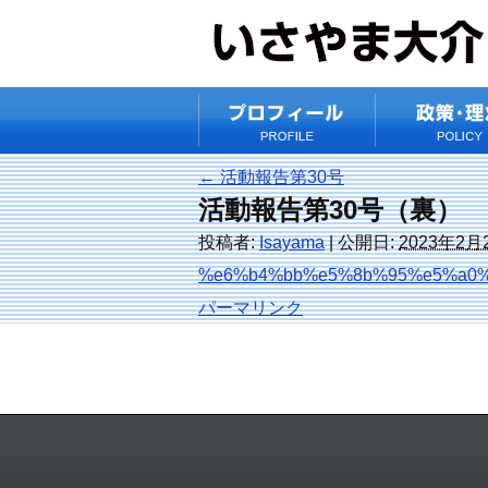
←
活動報告第30号
活動報告第30号（裏）
投稿者:
Isayama
|
公開日:
2023年2月
%e6%b4%bb%e5%8b%95%e5%a0%
パーマリンク