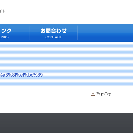
イト
a3%8f%ef%bc%89