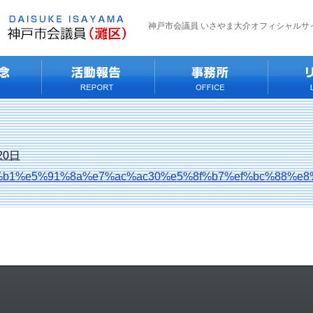
神戸市会議員 いさやま大介オフィシャルサ
20日
b1%e5%91%8a%e7%ac%ac30%e5%8f%b7%ef%bc%88%e8%