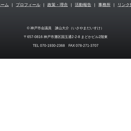
ホーム
|
プロフィール
|
政策・理念
|
活動報告
|
事務所
|
リンク
© 神戸市会議員 諫山大介（いさやまだいすけ）
〒657-0816 神戸市灘区国玉通2-2-8 まどかビル2階東
TEL 070-1930-2368 FAX 078-271-3707