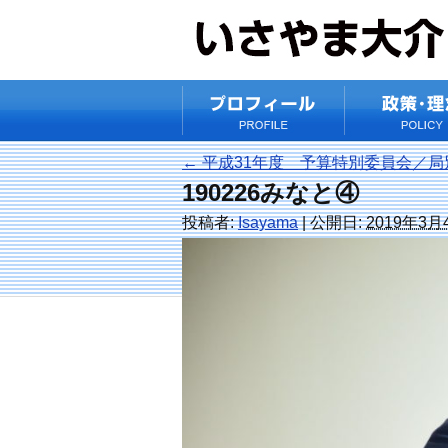
←
平成31年度 予算特別委員会／局
190226みなと④
投稿者:
Isayama
|
公開日:
2019年3月