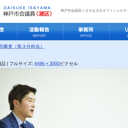
神戸市会議員 いさやま大介オフィシャルサ
別審査（第３分科会）
4日
|
フルサイズ:
4496 × 3000
ピクセル