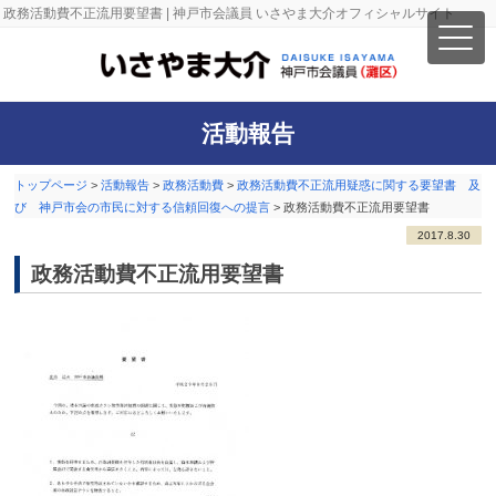
政務活動費不正流用要望書 | 神戸市会議員 いさやま大介オフィシャルサイト
活動報告
トップページ
>
活動報告
>
政務活動費
>
政務活動費不正流用疑惑に関する要望書 及
び 神戸市会の市民に対する信頼回復への提言
>
政務活動費不正流用要望書
2017.8.30
政務活動費不正流用要望書