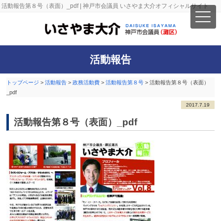
活動報告第８号（表面）_pdf | 神戸市会議員 いさやま大介オフィシャルサイト
活動報告
トップページ
>
活動報告
>
政務活動費
>
活動報告第８号
>
活動報告第８号（表面）
_pdf
2017.7.19
活動報告第８号（表面）_pdf