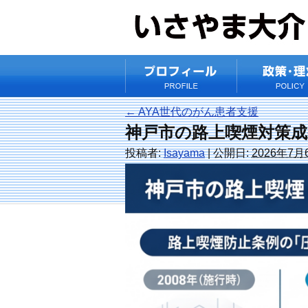
←
AYA世代のがん患者支援
神戸市の路上喫煙対策成
投稿者:
Isayama
|
公開日:
2026年7月