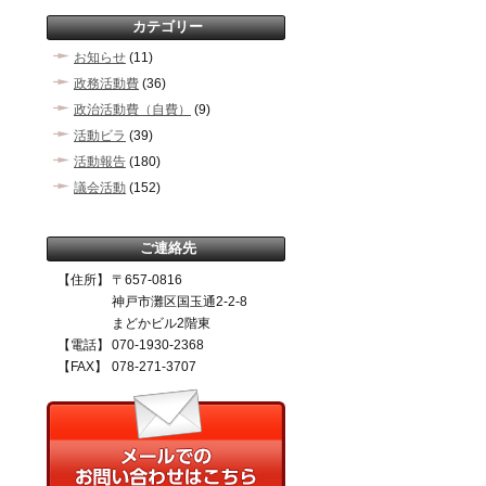
カテゴリー
お知らせ
(11)
政務活動費
(36)
政治活動費（自費）
(9)
活動ビラ
(39)
活動報告
(180)
議会活動
(152)
ご連絡先
【住所】
〒657-0816
神戸市灘区国玉通2-2-8
まどかビル2階東
【電話】
070-1930-2368
【FAX】
078-271-3707