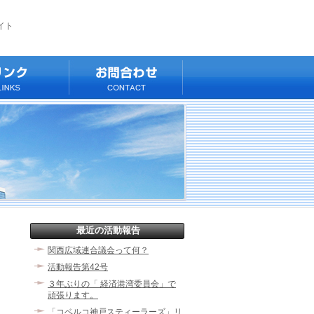
イト
最近の活動報告
関西広域連合議会って何？
活動報告第42号
３年ぶりの「 経済港湾委員会」で
頑張ります。
「コベルコ神戸スティーラーズ」リ