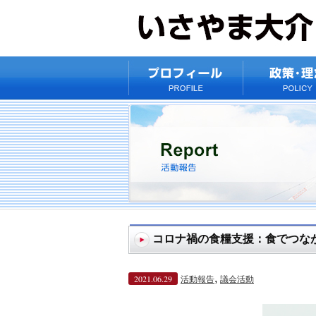
コロナ禍の食糧支援：食でつな
,
2021.06.29
活動報告
議会活動