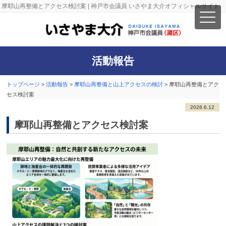
摩耶山再整備とアクセス検討案 | 神戸市会議員 いさやま大介オフィシャルサイト
活動報告
トップページ
>
活動報告
>
摩耶山再整備と山上アクセスの検討
>
摩耶山再整備とアク
セス検討案
2026.6.12
摩耶山再整備とアクセス検討案