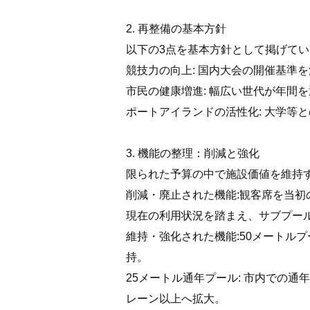
2. 再整備の基本方針
以下の3点を基本方針として掲げて
競技力の向上: 国内大会の開催基準
市民の健康増進: 幅広い世代が年間
ポートアイランドの活性化: 大学等
3. 機能の整理：削減と強化
限られた予算の中で施設価値を維持
削減・廃止された機能:観客席を当初の7
現在の利用状況を踏まえ、サブプー
維持・強化された機能:50メートルプ
持。
25メートル通年プール: 市内での
レーン以上へ拡大。