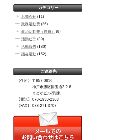
カテゴリー
お知らせ
(11)
政務活動費
(36)
政治活動費（自費）
(9)
活動ビラ
(39)
活動報告
(180)
議会活動
(152)
ご連絡先
【住所】
〒657-0816
神戸市灘区国玉通2-2-8
まどかビル2階東
【電話】
070-1930-2368
【FAX】
078-271-3707