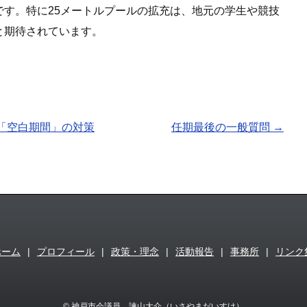
です。特に25メートルプールの拡充は、地元の学生や競技
と期待されています。
「空白期間」の対策
任期最後の一般質問
→
ホーム
|
プロフィール
|
政策・理念
|
活動報告
|
事務所
|
リンク
© 神戸市会議員 諫山大介（いさやまだいすけ）