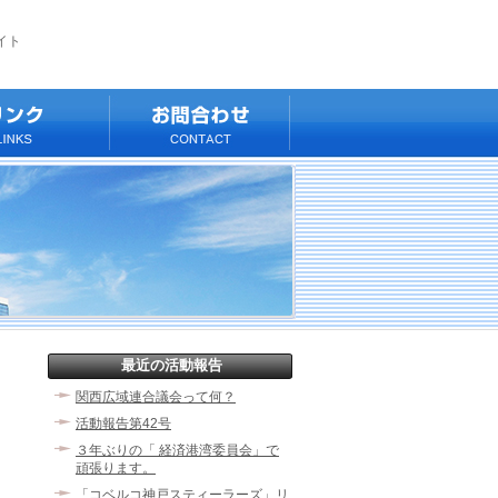
イト
最近の活動報告
関西広域連合議会って何？
活動報告第42号
３年ぶりの「 経済港湾委員会」で
頑張ります。
「コベルコ神戸スティーラーズ」リ