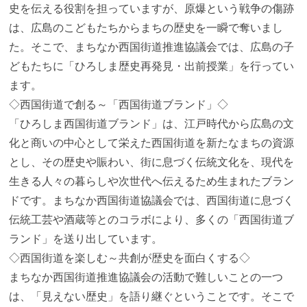
史を伝える役割を担っていますが、原爆という戦争の傷跡
は、広島のこどもたちからまちの歴史を一瞬で奪いまし
た。そこで、まちなか西国街道推進協議会では、広島の子
どもたちに「ひろしま歴史再発見・出前授業」を行ってい
ます。
◇西国街道で創る～「西国街道ブランド」◇
「ひろしま西国街道ブランド」は、江戸時代から広島の文
化と商いの中心として栄えた西国街道を新たなまちの資源
とし、その歴史や賑わい、街に息づく伝統文化を、現代を
生きる人々の暮らしや次世代へ伝えるため生まれたブラン
ドです。まちなか西国街道協議会では、西国街道に息づく
伝統工芸や酒蔵等とのコラボにより、多くの「西国街道ブ
ランド」を送り出しています。
◇西国街道を楽しむ～共創が歴史を面白くする◇
まちなか西国街道推進協議会の活動で難しいことの一つ
は、「見えない歴史」を語り継ぐということです。そこで