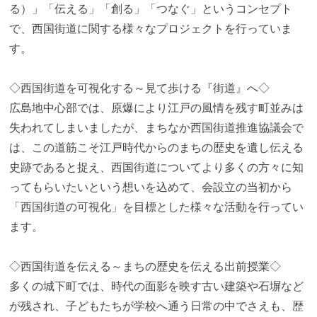
る）」「伝える」「創る」「つなぐ」というコンセプト
で、西国街道に関する様々なプロジェクトを行っていま
す。
◇西国街道を可視化する～見て歩ける『街道』へ◇
広島地中心部では、原爆により江戸の風情を残す町並みは
失われてしまいましたが、まちなか西国街道推進協議会で
は、この道筋こそ江戸時代からのまちの歴史を遺し伝える
史跡であると捉え、西国街道についてより多くの方々に知
ってもらいたいという想いを込めて、会設立の当初から
「西国街道の可視化」を目標とした様々な活動を行ってい
ます。
◇西国街道を伝える～まちの歴史を伝える出前授業◇
多くの城下町では、時代の面影を映す古い建築や石塀など
が残され、子どもたちが学校へ通う日常の中でさえも、歴