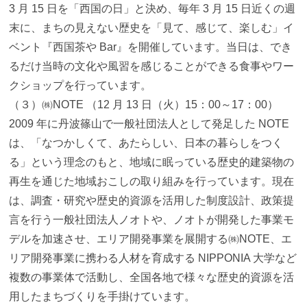
3 月 15 日を「西国の日」と決め、毎年 3 月 15 日近くの週
末に、まちの見えない歴史を「見て、感じて、楽しむ」イ
ベント『西国茶や Bar』を開催しています。当日は、でき
るだけ当時の文化や風習を感じることができる食事やワー
クショップを行っています。
（３）㈱NOTE （12 月 13 日（火）15：00～17：00）
2009 年に丹波篠山で一般社団法人として発足した NOTE
は、「なつかしくて、あたらしい、日本の暮らしをつく
る」という理念のもと、地域に眠っている歴史的建築物の
再生を通じた地域おこしの取り組みを行っています。現在
は、調査・研究や歴史的資源を活用した制度設計、政策提
言を行う一般社団法人ノオトや、ノオトが開発した事業モ
デルを加速させ、エリア開発事業を展開する㈱NOTE、エ
リア開発事業に携わる人材を育成する NIPPONIA 大学など
複数の事業体で活動し、全国各地で様々な歴史的資源を活
用したまちづくりを手掛けています。