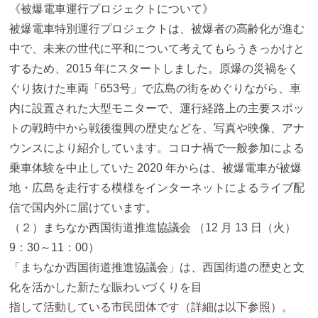
《被爆電車運行プロジェクトについて》
被爆電車特別運行プロジェクトは、被爆者の高齢化が進む
中で、未来の世代に平和について考えてもらうきっかけと
するため、2015 年にスタートしました。原爆の災禍をく
ぐり抜けた車両「653号」で広島の街をめぐりながら、車
内に設置された大型モニターで、運行経路上の主要スポッ
トの戦時中から戦後復興の歴史などを、写真や映像、アナ
ウンスにより紹介しています。コロナ禍で一般参加による
乗車体験を中止していた 2020 年からは、被爆電車が被爆
地・広島を走行する模様をインターネットによるライブ配
信で国内外に届けています。
（２）まちなか西国街道推進協議会 （12 月 13 日（火）
9：30～11：00）
「まちなか西国街道推進協議会」は、西国街道の歴史と文
化を活かした新たな賑わいづくりを目
指して活動している市民団体です（詳細は以下参照）。