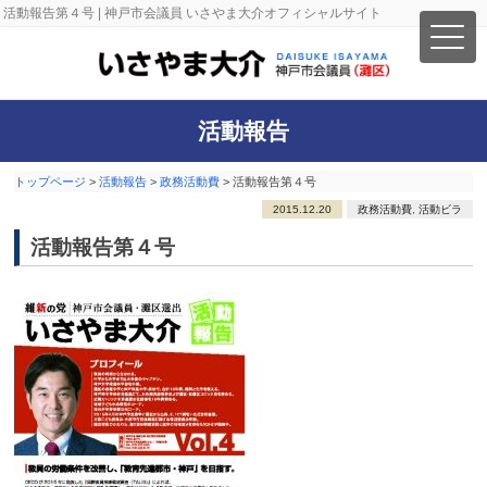
活動報告第４号 | 神戸市会議員 いさやま大介オフィシャルサイト
活動報告
トップページ
>
活動報告
>
政務活動費
>
活動報告第４号
2015.12.20
政務活動費
,
活動ビラ
活動報告第４号