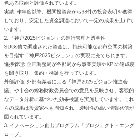
色ある取組と評価されています。
実績: 昨年度以降、機関投資家から38件の投資表明を獲得
しており、
安定した資金調達において一定の成果を上げて
います。
2. 「神戸2025ビジョン」の進行管理と透明性
SDGs債で調達された資金は、
持続可能な都市空間の構築
を目指す「神戸2025ビジョン」
の実現に充てられます。
進捗管理: 企画調整局が各部局から事業実績やKPIの達成度
を聞き取り、
集約・検証を行っています。
外部評価: 外部有識者による「神戸2025ビジョン推進会
議」
や市会の総務財政委員会での意見を反映させ、
客観的
なデータ分析に基づいた効果検証を実施しています。
これ
らの成果は投資家へも周知され、
透明性の高い情報発信が
図られています。
3. イノベーション創出プログラム「プロジェクト・エング
ローブ」