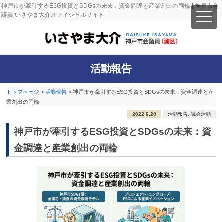
神戸市が牽引するESG投資とSDGsの未来：資金調達と産業創出の両輪 | 神戸市会
議員 いさやま大介オフィシャルサイト
活動報告
トップページ
>
活動報告
>
神戸市が牽引するESG投資とSDGsの未来：資金調達と産
業創出の両輪
2022.9.28
活動報告
,
議会活動
神戸市が牽引するESG投資とSDGsの未来：資
金調達と産業創出の両輪