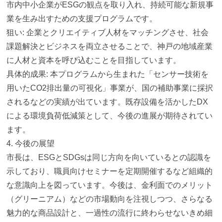
市内中小企業がESGの観点を取り入れ、
持続可能な新規事
業を生み出すための支援プログラムです。
狙い: 企業とクリエイティブ人材をマッチングさせ、
社会
課題解決とビジネスを両立させることで、
神戸の地域産業
に人材と資本を呼び込むことを目指しています。
具体的成果: 本プログラムから生まれた「
センサー技術を
用いたCO2排出量の可視化」事業が、
国の補助事業に採択
されるなどの実績が出ています。
既存設備を活かしたDX
による環境負荷低減策として、
今後の進展が期待されてい
ます
。
4. 今後の展望
市長は、
ESGとSDGsは同じ方向を向いているとの認識を
示しており、
職員向けセミナーを定期開催するなど組織的
な意識向上を図ってい
ます。今後は、金利面でのメリット
（グリーニアム）
などの市場動向を注視しつつ、さらなる
魅力的な商品設計と、
一過性の流行に終わらせないきめ細