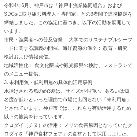
令和4年6月、神戸市は「神戸市漁業協同組合」および「
SDGsに取り組む料理人・専門家」
との3者間で連携協定を
締結しました。この協定に基づき、
以下の活動を展開して
います。
市民・漁業者への普及啓発： 大学でのサステナブルシーフ
ードに関する講義の開催。
海洋資源の保全： 教育・研究・
検討および情報発信。
地域活性化： 食文化醸成や観光振興の検討、レストランで
のメニュー提供。
3. 未利用魚・低利用魚の具体的活用事例
水揚げされる魚の約3割は、サイズが不揃い、
あるいは知
名度が低いといった理由で市場に出回らない「
未利用魚」
とされています。神戸市では、
これらを有効活用するため
以下の施策を行っています。
クロダイ（チヌ）の活用： ノリの食害原因となっていたク
ロダイを「神戸食材フェア」
の食材として採用しました。